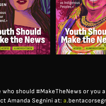
 who should #MakeTheNews or you are
act Amanda Segnini at:
a
.bentacorsegn